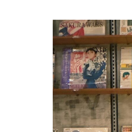
隱
世
洋
行，
歲
末
藏
珍，
迎
春
相
伴