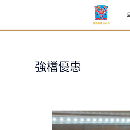
跳
至
主
要
內
容
強檔優惠
風
獅
購