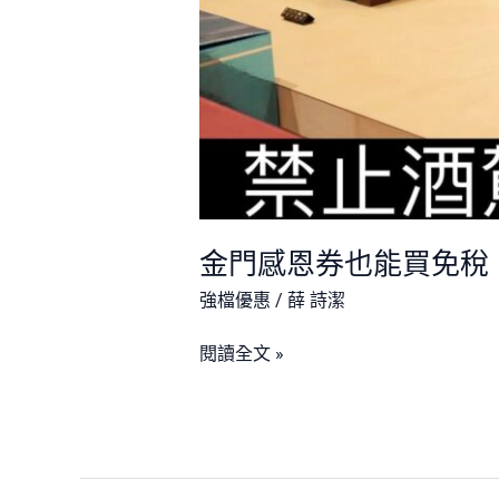
金門感恩券也能買免稅
強檔優惠
/
薛 詩潔
閱讀全文 »