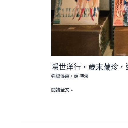
隱世洋行，歲末藏珍，
強檔優惠
/
薛 詩潔
閱讀全文 »