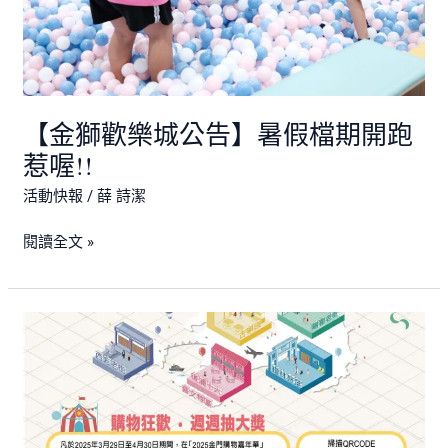
暑
假
檔
期
開
【金獅歡樂城公告】暑假檔期開跑
跑
惹
惹喔!!
喔!!
活動快報
/
薛 詩潔
閱讀全文 »
金
獅
影
城
x
金