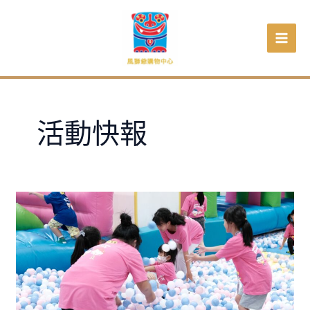
跳
至
主
要
內
容
活動快報
【金
獅
歡
樂
城
公
告】