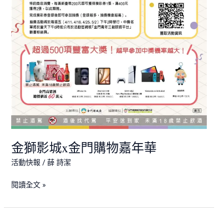
門
購
物
嘉
年
華
金獅影城x金門購物嘉年華
活動快報
/
薛 詩潔
閱讀全文 »