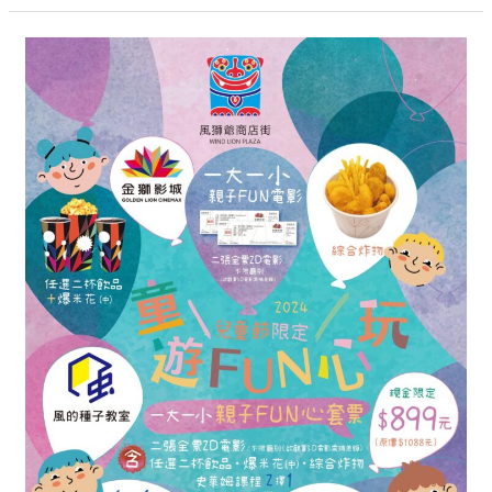
作
戰』
金
獅
影
城
X
風
的
種
子
教
室
《四
月
童
遊
FUN
心