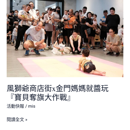
風
獅
爺
商
店
街
x
金
門
媽
媽
就
風獅爺商店街x金門媽媽就醬玩
醬
玩
『寶貝奪旗大作戰』
『寶
活動快報
/
mis
貝
奪
閱讀全文 »
旗
大