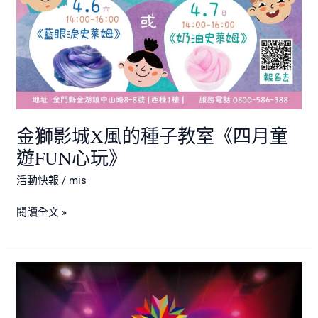
玩》
金獅影城X風的種子教室《四月童
遊FUN心玩》
活動快報
/
mis
閱讀全文 »
金
獅
影