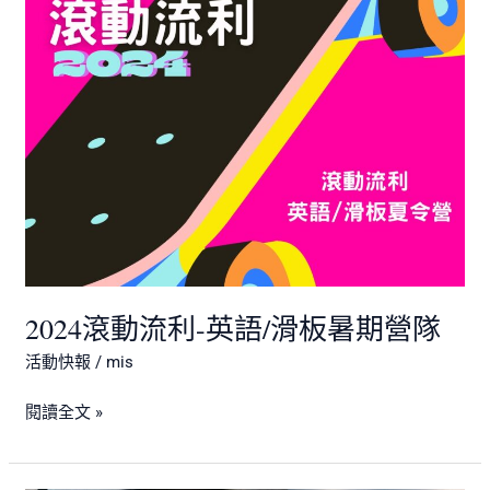
語/
滑
板
暑
期
營
隊
2024滾動流利-英語/滑板暑期營隊
活動快報
/
mis
閱讀全文 »