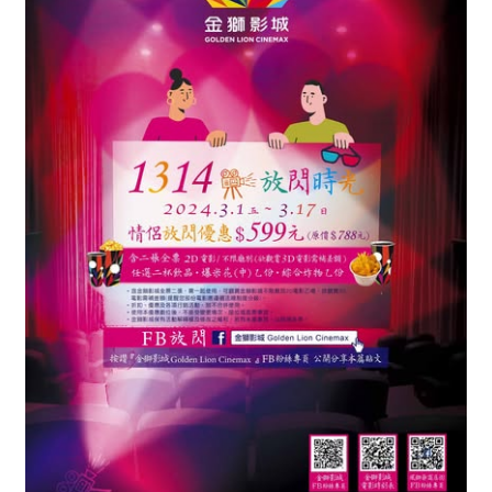
城
《1314
放
閃
時
光》
白
色
情
人
節
活
動