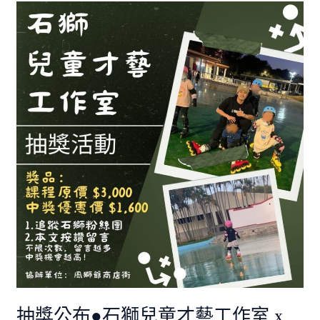
抽
獎
公
布
●
石
獅
兒
童
才
藝
工
作
室
x
風
獅
爺
抽獎公布●石獅兒童才藝工作室 x
商