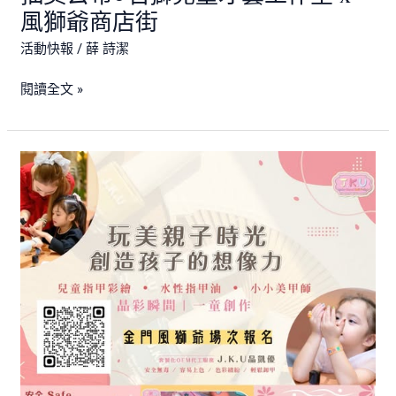
風獅爺商店街
店
街
活動快報
/
薛 詩潔
閱讀全文 »
J.K.U
晶
凱
優
金
門
小
小
美
甲
師
體