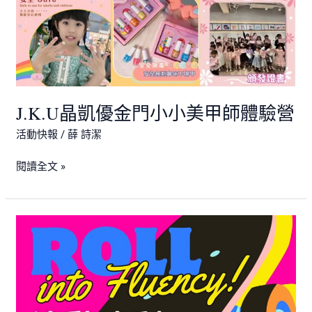
驗
營
J.K.U晶凱優金門小小美甲師體驗營
活動快報
/
薛 詩潔
閱讀全文 »
2024
滾
動
流
利-
英