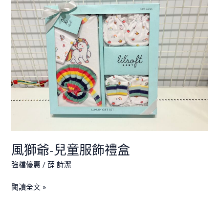
獅
爺-
兒
童
服
飾
禮
盒
風獅爺-兒童服飾禮盒
強檔優惠
/
薛 詩潔
閱讀全文 »