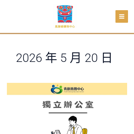
跳
至
主
要
內
容
2026 年 5 月 20 日
青
創
商
務
中
心
獨