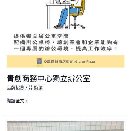
立
辦
公
室
青創商務中心獨立辦公室
品牌招募
/
薛 詩潔
閱讀全文 »
風