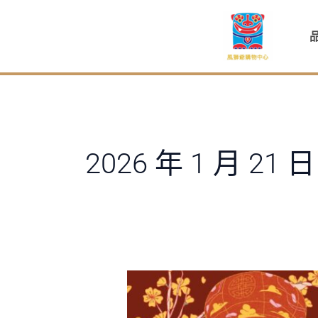
跳
至
主
要
內
容
2026 年 1 月 21 日
2026
金
馬