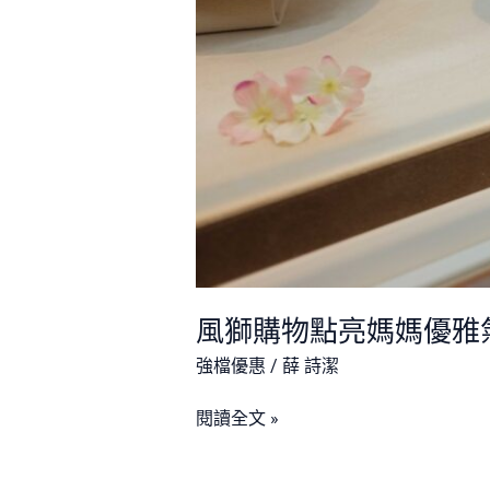
風獅購物點亮媽媽優雅
強檔優惠
/
薛 詩潔
閱讀全文 »