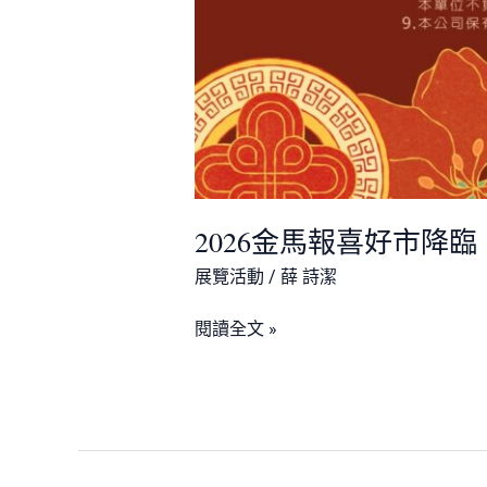
2026金馬報喜好市降臨
展覽活動
/
薛 詩潔
閱讀全文 »