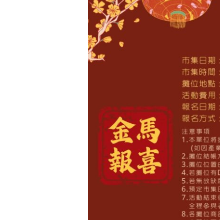
報
喜
好
市
降
臨