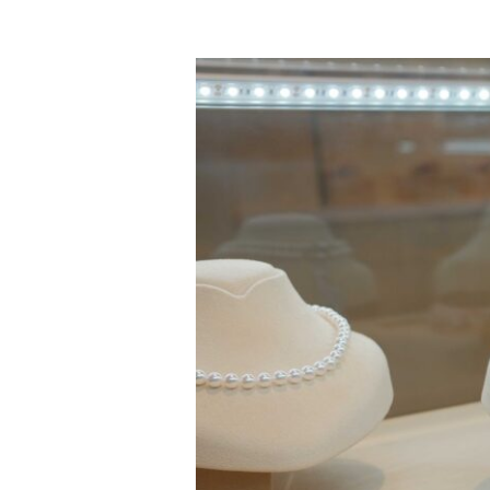
風
獅
購
物
點
亮
媽
媽
優
雅
氣
質