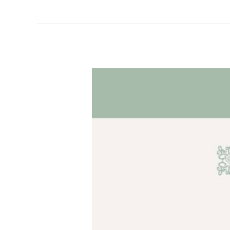
青
年
不
可
不
知
的
青
年
創
業
基