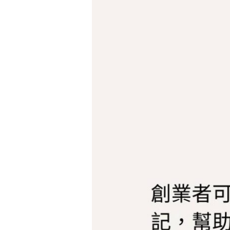
地
『卡
市
達
創
業
加
油
站』